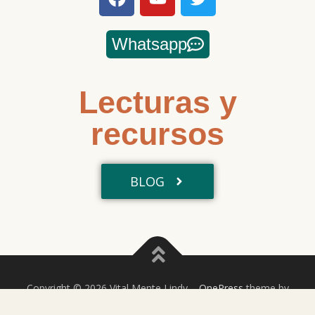
Whatsapp
Lecturas y
recursos
BLOG
Copyright © 2026 Vital Mente Lindy
–
OnePress
theme by
FameThemes